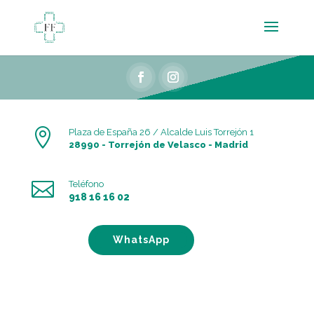
Skip
to
content
Facebook
Instagram

Plaza de España 26 / Alcalde Luis Torrejón 1
28990 - Torrejón de Velasco - Madrid

Teléfono
918 16 16 02
WhatsApp